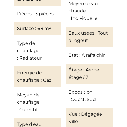
Moyen d'eau
chaude
Pièces
3 pièces
Individuelle
Surface
68 m²
Eaux usées
Tout
à l'égout
Type de
chauffage
État
À rafraîchir
Radiateur
Étage
4ème
Énergie de
étage / 7
chauffage
Gaz
Exposition
Moyen de
Ouest, Sud
chauffage
Collectif
Vue
Dégagée
Ville
Type d'eau