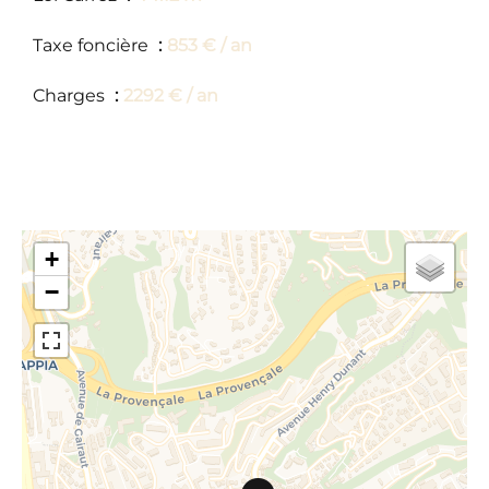
Taxe foncière
853 € / an
Charges
2292 € / an
+
−