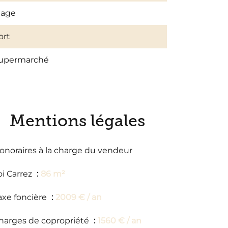
lage
ort
upermarché
Mentions légales
onoraires à la charge du vendeur
oi Carrez
86 m²
axe foncière
2009 € / an
harges de copropriété
1560 € / an