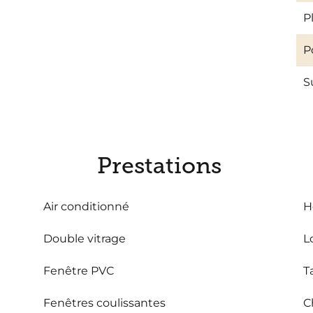
P
P
S
Prestations
Air conditionné
H
Double vitrage
L
Fenêtre PVC
T
Fenêtres coulissantes
C