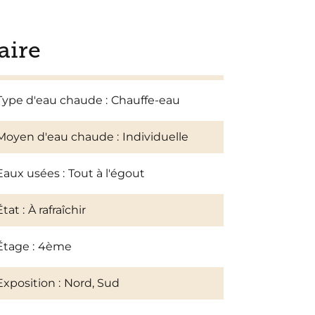
ire
Type d'eau chaude
Chauffe-eau
Moyen d'eau chaude
Individuelle
Eaux usées
Tout à l'égout
État
À rafraîchir
Étage
4ème
Exposition
Nord, Sud