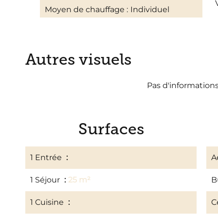
Moyen de chauffage
Individuel
Autres visuels
Pas d'information
Surfaces
1 Entrée
3 m²
A
1 Séjour
25 m²
B
1 Cuisine
8 m²
C