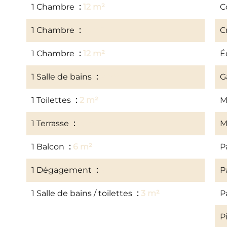
1 Chambre
12 m²
C
1 Chambre
13 m²
C
1 Chambre
12 m²
É
1 Salle de bains
4 m²
G
1 Toilettes
2 m²
M
1 Terrasse
15 m²
M
1 Balcon
6 m²
P
1 Dégagement
4 m²
P
1 Salle de bains / toilettes
3 m²
P
P