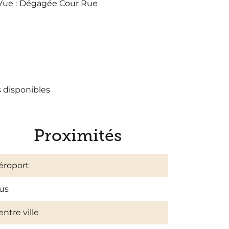
Vue
Dégagée Cour Rue
s disponibles
Proximités
éroport
us
entre ville