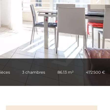
ièces
3 chambres
86.13 m²
472 500 €