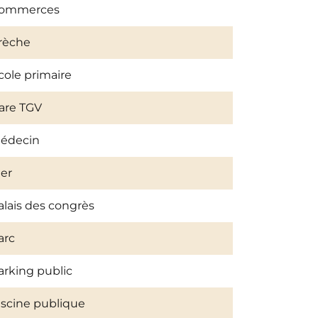
ommerces
rèche
cole primaire
are TGV
édecin
er
alais des congrès
arc
arking public
iscine publique