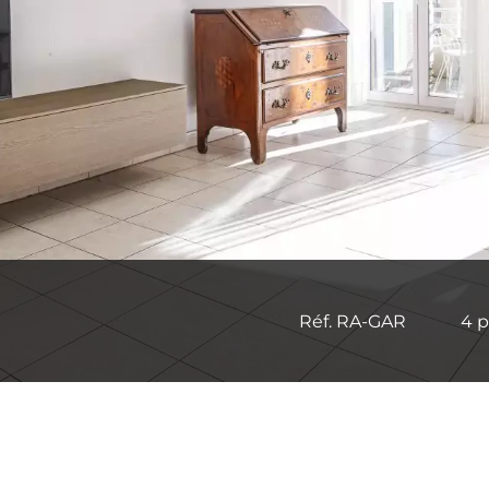
Réf. RA-GAR
4 p