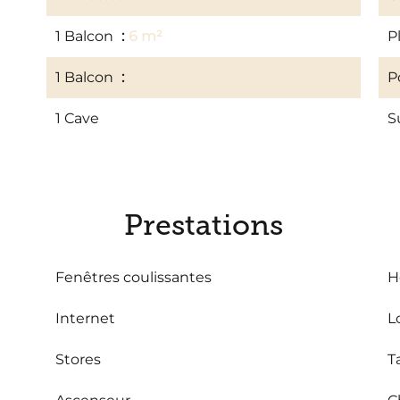
1 Balcon
6 m²
P
1 Balcon
3 m²
P
1 Cave
S
Prestations
Fenêtres coulissantes
H
Internet
L
Stores
T