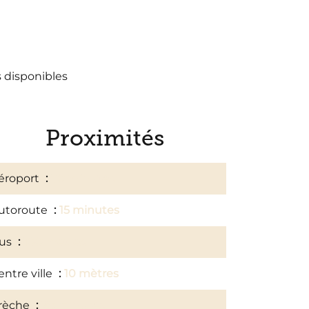
s disponibles
Proximités
éroport
30 minutes
utoroute
15 minutes
us
100 mètres
entre ville
10 mètres
rèche
20 minutes