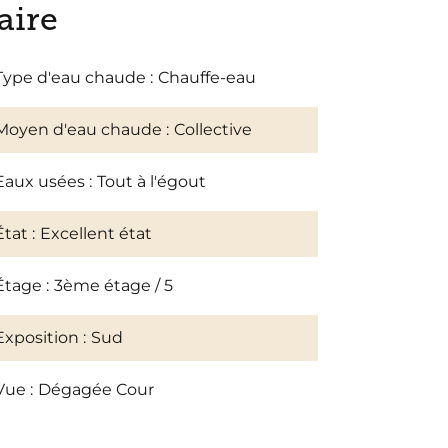
ire
Type d'eau chaude
Chauffe-eau
Moyen d'eau chaude
Collective
Eaux usées
Tout à l'égout
État
Excellent état
Étage
3ème étage / 5
Exposition
Sud
Vue
Dégagée Cour