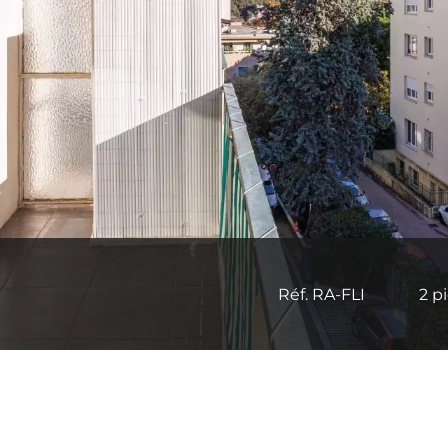
Réf. RA-FLI
2 p