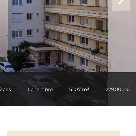
ièces
1 chambre
51.07 m²
279 000 €