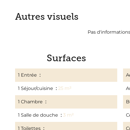
Autres visuels
Pas d'information
Surfaces
1 Entrée
9 m²
A
1 Séjour/cuisine
25 m²
A
1 Chambre
13 m²
B
1 Salle de douche
3 m²
C
1 Toilettes
1 m²
C