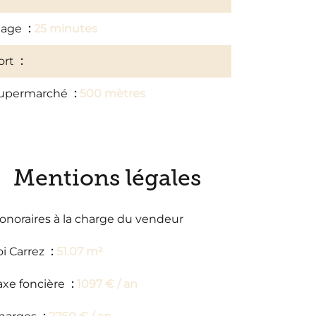
lage
25 minutes
ort
20 minutes
upermarché
500 mètres
Mentions légales
onoraires à la charge du vendeur
oi Carrez
51.07 m²
axe foncière
1097 € / an