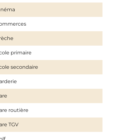
inéma
ommerces
rèche
cole primaire
cole secondaire
arderie
are
are routière
are TGV
olf