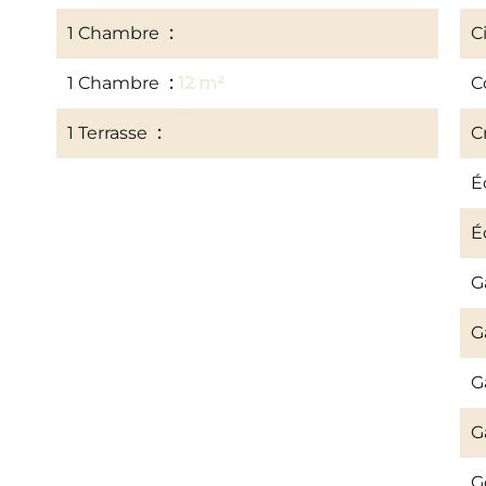
1 Chambre
13 m²
C
1 Chambre
12 m²
C
1 Terrasse
8 m²
C
É
É
G
G
G
G
G