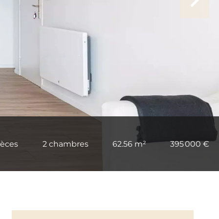
ièces
2 chambres
62.56 m²
395 000 €