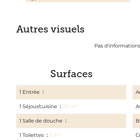
Autres visuels
Pas d'information
Surfaces
1 Entrée
5 m²
A
1 Séjour/cuisine
28 m²
A
1 Salle de douche
3 m²
B
1 Toilettes
2 m²
C