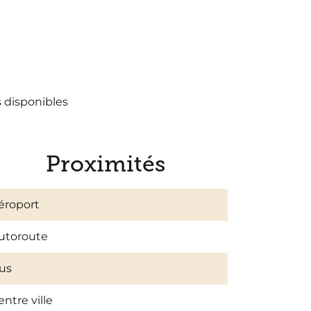
s disponibles
Proximités
éroport
utoroute
us
entre ville