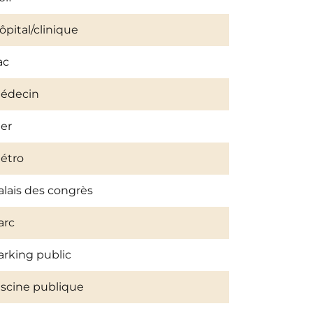
ôpital/clinique
ac
édecin
er
étro
alais des congrès
arc
arking public
iscine publique