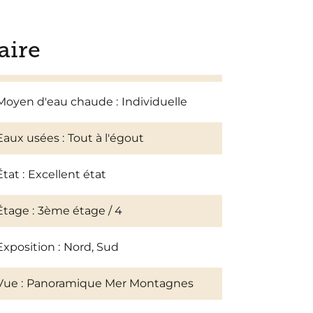
ire
Moyen d'eau chaude
Individuelle
Eaux usées
Tout à l'égout
État
Excellent état
Étage
3ème étage / 4
Exposition
Nord, Sud
Vue
Panoramique Mer Montagnes